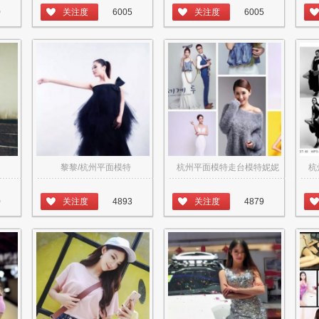
0
关注度
6005
关注度
6005
黎黎/杭州平面模特
杭州平面模特走台模特妮妮
杭
0
关注度
4893
关注度
4879