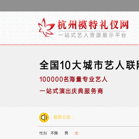
最新公告：
性别
不限
男
女