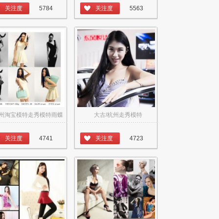
关注度
5784
关注度
5563
州淘宝模特走秀模特雨蝶
大古/杭州走秀模特
关注度
4741
关注度
4723