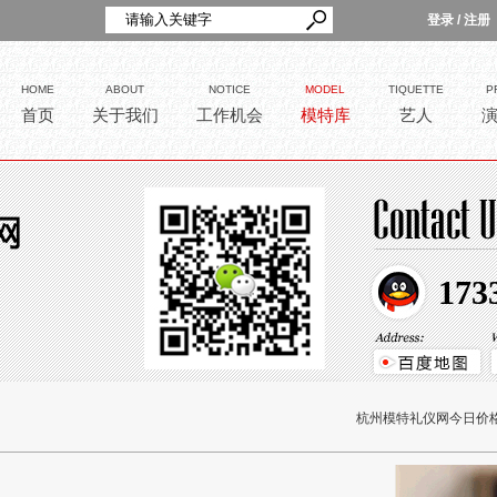
登录
/
注册
HOME
ABOUT
NOTICE
MODEL
TIQUETTE
P
首页
关于我们
工作机会
模特库
艺人
173
杭州模特礼仪网今日价格：平