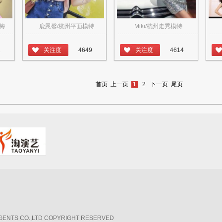
梅
鹿恩馨/杭州平面模特
Miki/杭州走秀模特
2
关注度
4649
关注度
4614
首页
上一页
1
2
下一页
尾页
AGENTS CO.,LTD COPYRIGHT RESERVED