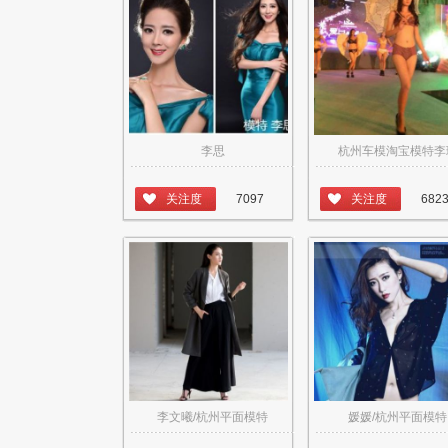
李思
杭州车模淘宝模特李
关注度
7097
关注度
682
李文曦/杭州平面模特
媛媛/杭州平面模特