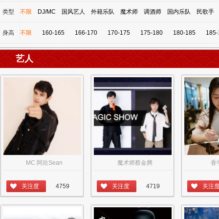
类型
不限
DJ/MC
国风艺人
外籍乐队
魔术师
调酒师
国内乐队
民歌手
身高
不限
160-165
166-170
170-175
175-180
180-185
185-
艺人
MC 阿欣Sean
魔术师蔡金腾
香
关注度
4759
关注度
4719
关注