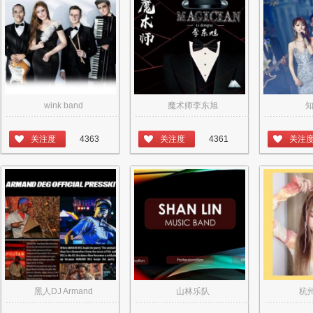
wink band
魔术师李东旭
关注度
4363
关注度
4361
关注
黑人DJ Armand
山林乐队
杭州