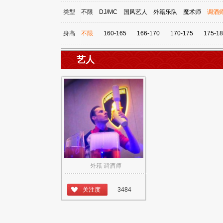
类型
不限
DJ/MC
国风艺人
外籍乐队
魔术师
调酒
身高
不限
160-165
166-170
170-175
175-18
艺人
外籍 调酒师
关注度
3484