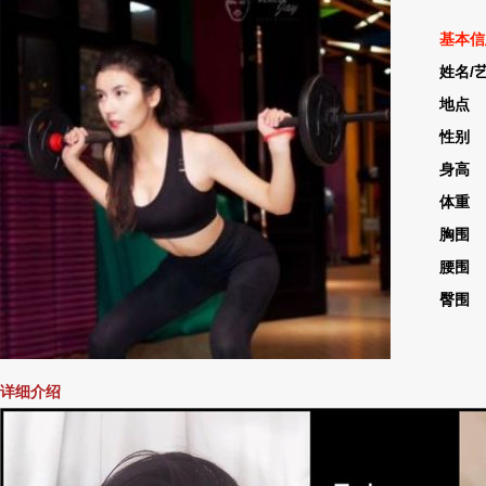
基本信
姓名/艺
地点 
性别
身高 
体重 
胸围 
腰围 
臀围 
详细介绍