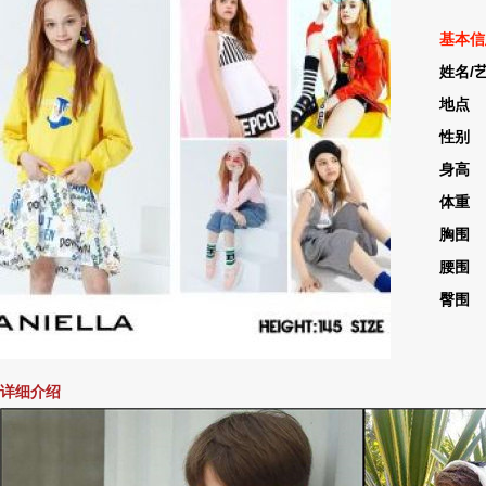
基本信
姓名/
地点 
性别
身高 
体重 
胸围 
腰围 
臀围 
详细介绍