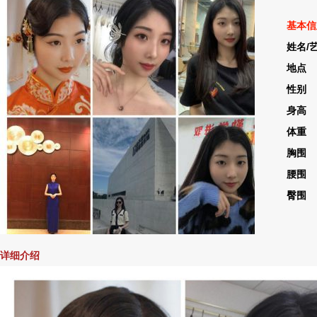
基本信
姓名/
地点 
性别
身高 
体重 
胸围 
腰围 
臀围 
详细介绍