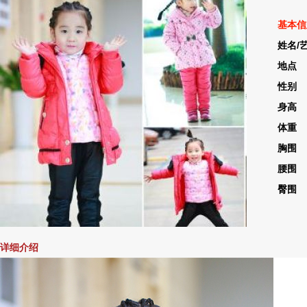
基本信
姓名/
地点 
性别
身高 
体重 
胸围 
腰围 
臀围 
详细介绍