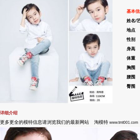
基本信
姓名/
地点 
性别
身高 
体重 
胸围 
腰围 
臀围 
详细介绍
更多更全的模特信息请浏览我们的最新网站 淘模特
www.tmt001.com