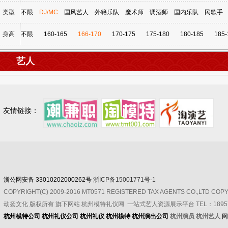
类型
不限
DJ/MC
国风艺人
外籍乐队
魔术师
调酒师
国内乐队
民歌手
身高
不限
160-165
166-170
170-175
175-180
180-185
185-
艺人
友情链接：
浙公网安备 33010202000262号
浙ICP备15001771号-1
COPYRIGHT(C) 2009-2016 MT0571 REGISTERED TAX AGENTS CO.,LTD CO
动扬文化
版权所有
旗下网站 杭州模特礼仪网 一站式艺人资源展示平台 TEL：189571
杭州模特公司
杭州礼仪公司
杭州礼仪
杭州模特
杭州演出公司
杭州演员 杭州艺人
网