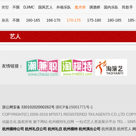
类型
不限
DJ/MC
国风艺人
外籍乐队
魔术师
调酒师
国内乐队
民歌手
身高
不限
160-165
166-170
170-175
175-180
180-185
185-
艺人
友情链接：
浙公网安备 33010202000262号
浙ICP备15001771号-1
COPYRIGHT(C) 2009-2016 MT0571 REGISTERED TAX AGENTS CO.,LTD CO
动扬文化
版权所有
旗下网站 杭州模特礼仪网 一站式艺人资源展示平台 TEL：189571
杭州模特公司
杭州礼仪公司
杭州礼仪
杭州模特
杭州演出公司
杭州演员 杭州艺人
网