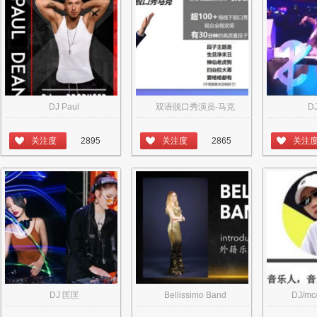
DJ Paul
双语脱口秀演员-马克
DJ
关注度
2895
关注度
2865
关注
DJ 匡匡
Bellissimo Band
DJ/mc