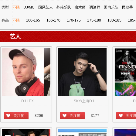
类型
不限
DJ/MC
国风艺人
外籍乐队
魔术师
调酒师
国内乐队
民歌手
身高
不限
160-165
166-170
170-175
175-180
180-185
185-
艺人
DJ LEX
SKY/上海DJ
D
关注度
3206
关注度
3177
关注